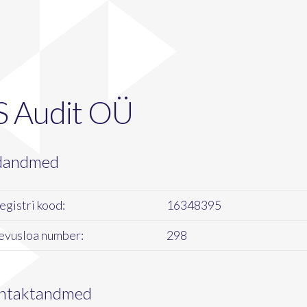
S Audit OÜ
dandmed
egistri kood:
16348395
evusloa number:
298
ntaktandmed