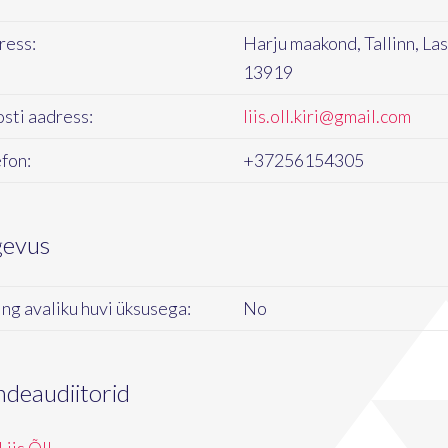
ress:
Harju maakond, Tallinn, La
13919
sti aadress:
liis.oll.kiri@gmail.com
fon:
+37256154305
gevus
ng avaliku huvi üksusega:
No
ndeaudiitorid