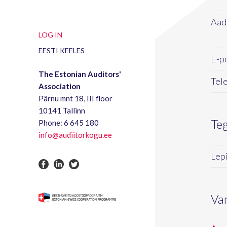
Aad
LOG IN
EESTI KEELES
E-po
The Estonian Auditors'
Tele
Association
Pärnu mnt 18, III floor
10141 Tallinn
Te
Phone: 6 645 180
info@audiitorkogu.ee
Lepi
Va