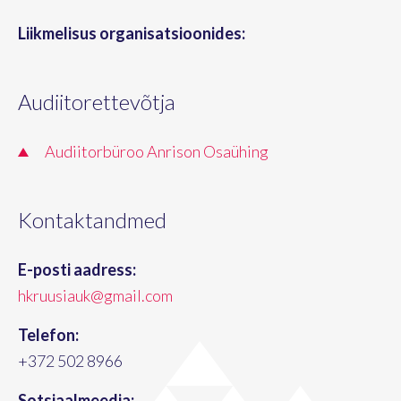
Liikmelisus organisatsioonides:
Audiitorettevõtja
Audiitorbüroo Anrison Osaühing
Kontaktandmed
E-posti aadress:
hkruusiauk@gmail.com
Telefon:
+372 502 8966
Sotsiaalmeedia: