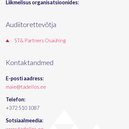
Liikmelisus organisatsioonides:
Audiitorettevõtja
ST& Partners Osaühing
Kontaktandmed
E-posti aadress:
maie@tadellos.ee
Telefon:
+372 510 1087
Sotsiaalmeedia:
www.tadellos.ee