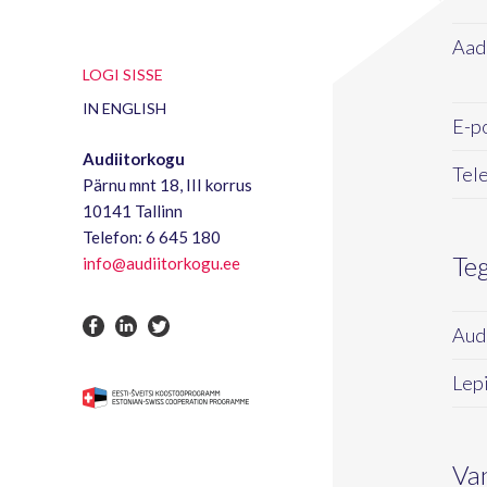
Aad
LOGI SISSE
IN ENGLISH
E-po
Audiitorkogu
Tele
Pärnu mnt 18, III korrus
10141 Tallinn
Telefon: 6 645 180
Te
info@audiitorkogu.ee
Audi
Lepi
Va