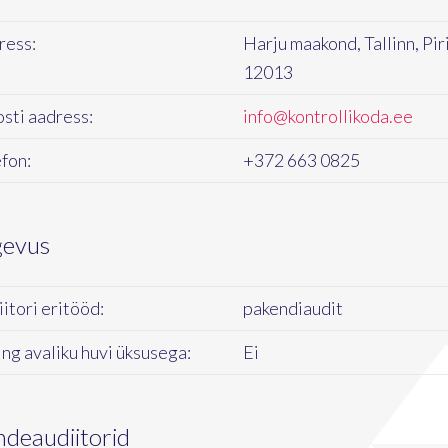
ress:
Harju maakond, Tallinn, Piri
12013
sti aadress:
info@kontrollikoda.ee
fon:
+372 663 0825
gevus
itori eritööd:
pakendiaudit
ng avaliku huvi üksusega:
Ei
ndeaudiitorid