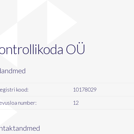
ontrollikoda OÜ
dandmed
egistri kood:
10178029
evusloa number:
12
ntaktandmed