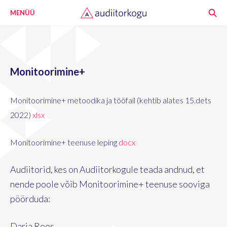
MENÜÜ
Monitoorimine+
Monitoorimine+ metoodika ja tööfail (kehtib alates 15.dets
2022)
xlsx
Monitoorimine+ teenuse leping
docx
Audiitorid, kes on Audiitorkogule teada andnud, et
nende poole võib Monitoorimine+ teenuse sooviga
pöörduda:
Darja Roos