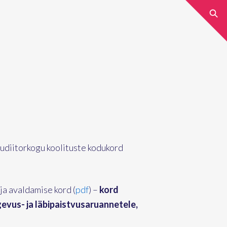
Audiitorkogu koolituste kodukord
ja avaldamise kord (
pdf
) –
kord
evus- ja läbipaistvusaruannetele,