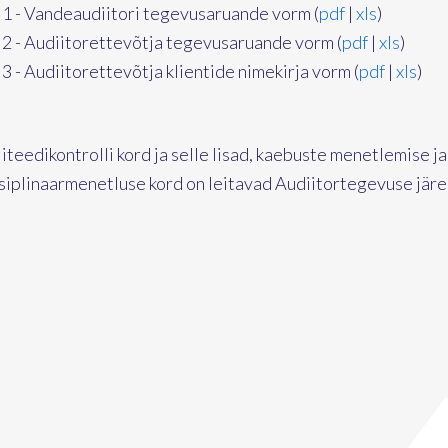
 1 - Vandeaudiitori tegevusaruande vorm (
pdf
|
xls
)
 2 - Audiitorettevõtja tegevusaruande vorm (
pdf
|
xls
)
 3 - Audiitorettevõtja klientide nimekirja vorm (
pdf
|
xls
)
iteedikontrolli kord ja selle lisad, kaebuste menetlemise ja
tsiplinaarmenetluse kord on leitavad Audiitortegevuse jär