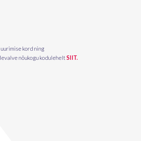
 uurimise kord ning
elevalve nõukogu kodulehelt
SIIT.