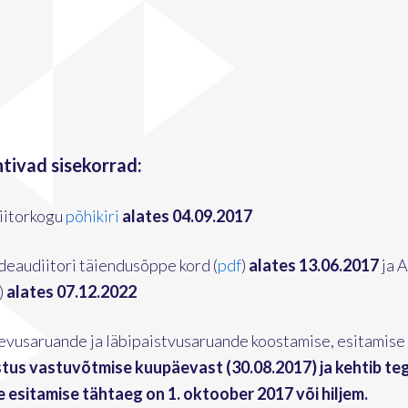
tivad sisekorrad:
iitorkogu
põhikiri
alates 04.09.2017
deaudiitori täiendusõppe kord (
pdf
)
alates 13.06.2017
ja 
)
alates 07.12.2022
vusaruande ja läbipaistvusaruande koostamise, esitamise 
stus vastuvõtmise kuupäevast (30.08.2017) ja kehtib teg
le esitamise tähtaeg on 1. oktoober 2017 või hiljem.