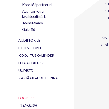
Lisa
Koostööpartnerid
Lisa
Audiitorkogu
kvaliteedimärk
Lisa
Teenetemärk
Galeriid
Kval
AUDIITORILE
dis
ETTEVÕTJALE
KOOLITUSKALENDER
LEIA AUDIITOR
UUDISED
KARJÄÄR AUDIITORINA
LOGI SISSE
IN ENGLISH