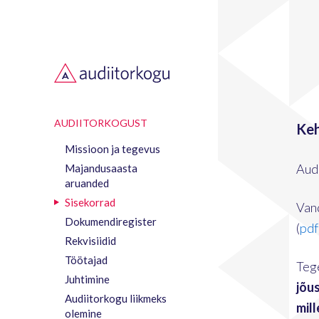
AUDIITORKOGUST
Keh
Missioon ja tegevus
Aud
Majandusaasta
aruanded
Sisekorrad
Van
Dokumendiregister
(
pdf
Rekvisiidid
Töötajad
Tege
Juhtimine
jõu
Audiitorkogu liikmeks
mil
olemine