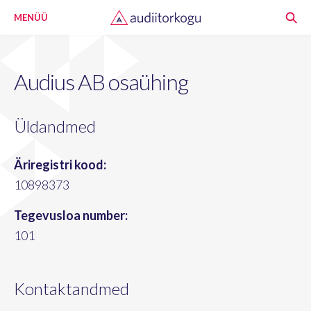
MENÜÜ
Audius AB osaühing
Üldandmed
Äriregistri kood:
10898373
Tegevusloa number:
101
Kontaktandmed