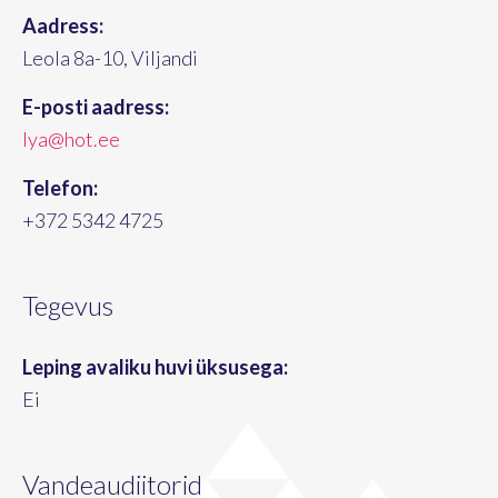
Aadress:
Leola 8a-10, Viljandi
E-posti aadress:
lya@hot.ee
Telefon:
+372 5342 4725
Tegevus
Leping avaliku huvi üksusega:
Ei
Vandeaudiitorid