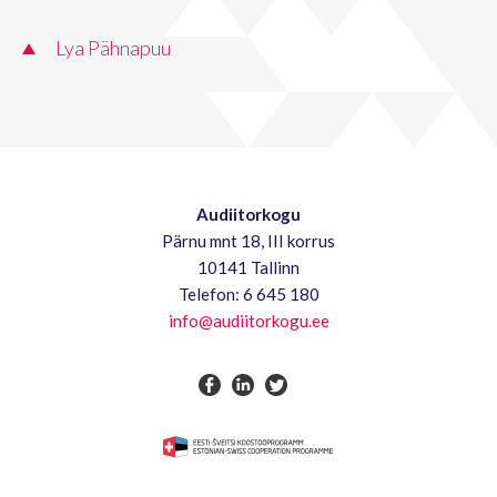
Lya Pähnapuu
Audiitorkogu
Pärnu mnt 18, III korrus
10141 Tallinn
Telefon: 6 645 180
info@audiitorkogu.ee