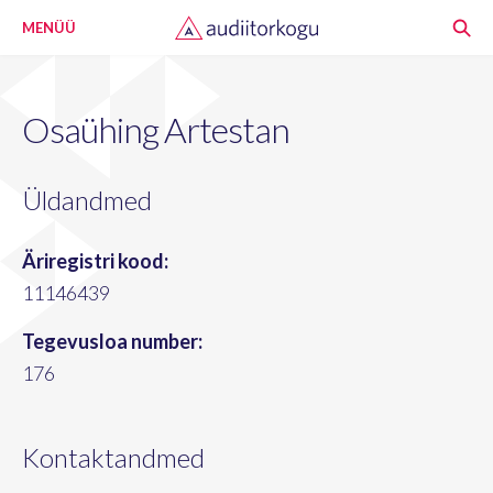
MENÜÜ
Osaühing Artestan
Üldandmed
Äriregistri kood:
11146439
Tegevusloa number:
176
Kontaktandmed