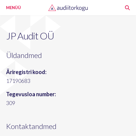
MENÜÜ
JP Audit OÜ
Üldandmed
Äriregistri kood:
17190683
Tegevusloa number:
309
Kontaktandmed