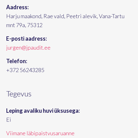
Aadress:
Harju maakond, Rae vald, Peetri alevik, Vana-Tartu
mnt 79a, 75312
E-posti aadress:
jurgen@jpaudit.ee
Telefon:
+372 56243285
Tegevus
Leping avaliku huvi üksusega:
Ei
Viimane läbipaistvusaruanne