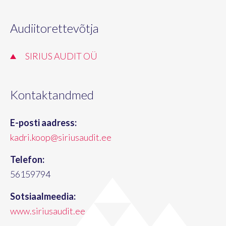
Audiitorettevõtja
SIRIUS AUDIT OÜ
Kontaktandmed
E-posti aadress:
kadri.koop@siriusaudit.ee
Telefon:
56159794
Sotsiaalmeedia:
www.siriusaudit.ee