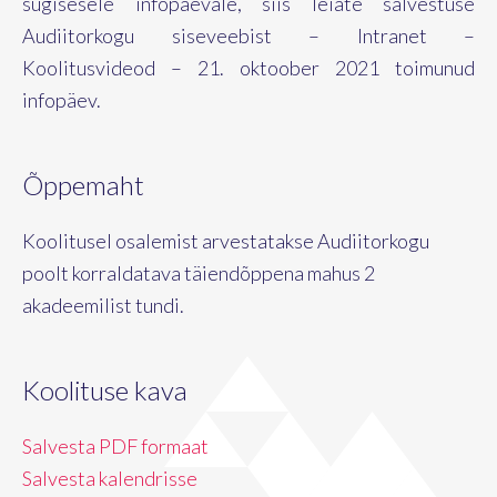
sügisesele infopäevale, siis leiate salvestuse
Audiitorkogu siseveebist – Intranet –
Koolitusvideod – 21. oktoober 2021 toimunud
infopäev.
Õppemaht
Koolitusel osalemist arvestatakse Audiitorkogu
poolt korraldatava täiendõppena mahus 2
akadeemilist tundi.
Koolituse kava
Salvesta PDF formaat
Salvesta kalendrisse