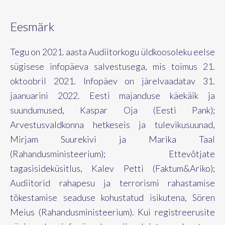
Eesmärk
Tegu on 2021. aasta Audiitorkogu üldkoosoleku eelse
sügisese infopäeva salvestusega, mis toimus 21.
oktoobril 2021. Infopäev on järelvaadatav 31.
jaanuarini 2022. Eesti majanduse käekäik ja
suundumused, Kaspar Oja (Eesti Pank);
Arvestusvaldkonna hetkeseis ja tulevikusuunad,
Mirjam Suurekivi ja Marika Taal
(Rahandusministeerium); Ettevõtjate
tagasisideküsitlus, Kalev Petti (Faktum&Ariko);
Audiitorid rahapesu ja terrorismi rahastamise
tõkestamise seaduse kohustatud isikutena, Sören
Meius (Rahandusministeerium). Kui registreerusite