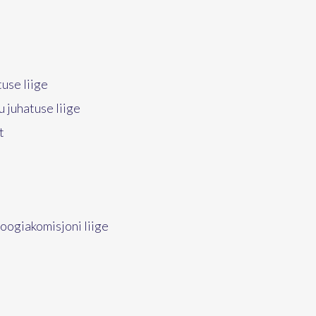
use liige
 juhatuse liige
t
oogiakomisjoni liige