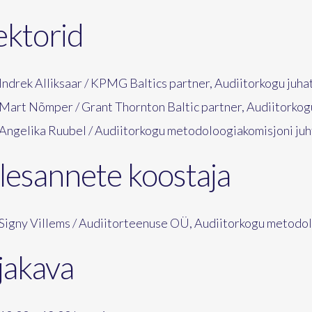
ektorid
Indrek Alliksaar / KPMG Baltics partner, Audiitorkogu juhat
Mart Nõmper / Grant Thornton Baltic partner, Audiitorkogu
Angelika Ruubel / Audiitorkogu metodoloogiakomisjoni juh
lesannete koostaja
Signy Villems / Audiitorteenuse OÜ, Audiitorkogu metodol
jakava