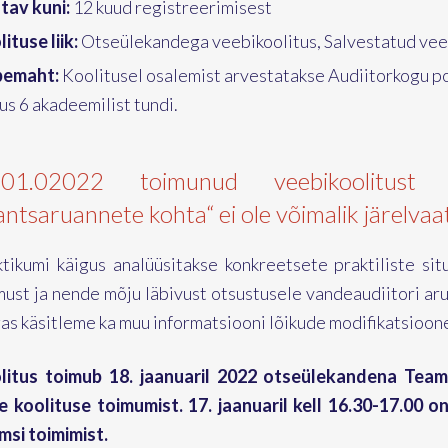
tav kuni:
12 kuud registreerimisest
ituse liik:
Otseülekandega veebikoolitus, Salvestatud vee
emaht:
Koolitusel osalemist arvestatakse Audiitorkogu p
s 6 akadeemilist tundi.
.01.02022 toimunud veebikoolitust
antsaruannete kohta“ ei ole võimalik järelvaat
ktikumi käigus analüüsitakse konkreetsete praktiliste si
must ja nende mõju läbivust otsustusele vandeaudiitori ar
as käsitleme ka muu informatsiooni lõikude modifikatsioon
litus toimub 18. jaanuaril 2022 otseülekandena Team
e koolituse toimumist. 17. jaanuaril kell 16.30-17.00 o
msi toimimist.