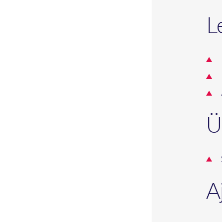
L
Ü
A