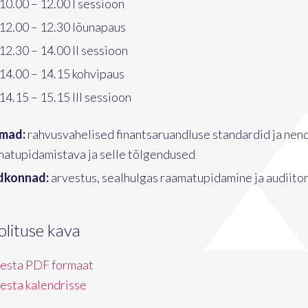
10.00 – 12.00 I sessioon
12.00 – 12.30 lõunapaus
12.30 – 14.00 II sessioon
14.00 – 14.15 kohvipaus
14.15 – 15.15 III sessioon
mad:
rahvusvahelised finantsaruandluse standardid ja nen
matupidamistava ja selle tõlgendused
dkonnad:
arvestus, sealhulgas raamatupidamine ja audiit
olituse kava
vesta PDF formaat
vesta kalendrisse