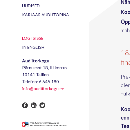
Näh
UUDISED
Kool
KARJÄÄR AUDIITORINA
Õpp
mahu
LOGI SISSE
IN ENGLISH
18
fin
Audiitorkogu
Pärnu mnt 18, III korrus
10141 Tallinn
Pra
Telefon: 6 645 180
ole
info@audiitorkogu.ee
hulg
Koo
enn
Tea