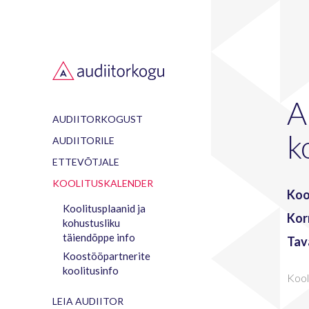
A
AUDIITORKOGUST
k
AUDIITORILE
ETTEVÕTJALE
KOOLITUSKALENDER
Koo
Koolitusplaanid ja
Kor
kohustusliku
täiendõppe info
Tav
Koostööpartnerite
koolitusinfo
Kool
LEIA AUDIITOR