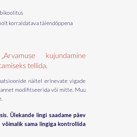
bikoolitus
oolt korraldatava täiendõppena
 „Arvamuse kujundamine
amiseks tellida.
tuatsioonide näitel erinevate vigade
uannet modifitseerida või mitte. Muu
e.
sis. Ülekande lingi saadame päev
n võimalik sama lingiga kontrollida