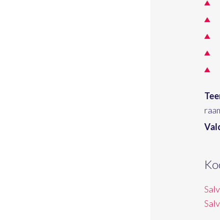
Tee
raa
Val
Ko
Sal
Sal