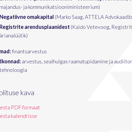
majandus- ja kommunikatsiooniministeerium)
Negatiivne omakapital
(Marko Saag, ATTELA Advokaadibü
Registrite arendusplaanidest
(Kaido Vetevoog, Registri
ärianalüütik)
mad:
finantsarvestus
dkonnad:
arvestus, sealhulgas raamatupidamine ja audiitor
otehnoloogia
olituse kava
vesta PDF formaat
vesta kalendrisse