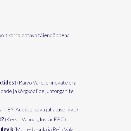
oolt korraldatava täiendõppena
nktidest
(Raivo Vare, erinevate era-
odade ja kõrgkoolide juhtorganite
in, EY, Audiitorkogu juhatuse liige)
d?
(Kersti Vannas, Instar EBC)
ulevik
(Marie-Ursula ja Rein Vaks,