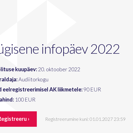
ügisene infopäev 2022
lituse kuupäev:
20. oktoober 2022
raldaja:
Audiitorkogu
d eelregistreerimisel AK liikmetele:
90 EUR
ahind:
100 EUR
Registreeru ›
Registreerumine kuni: 01.01.2027 23:59