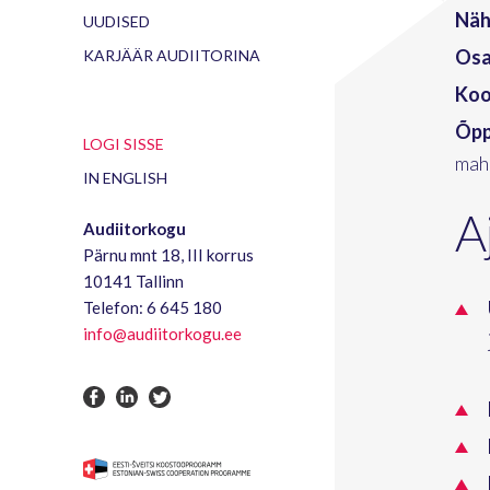
Näh
UUDISED
Osa
KARJÄÄR AUDIITORINA
Kool
Õpp
LOGI SISSE
mahu
IN ENGLISH
A
Audiitorkogu
Pärnu mnt 18, III korrus
10141 Tallinn
Telefon: 6 645 180
info@audiitorkogu.ee