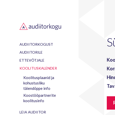
S
AUDIITORKOGUST
AUDIITORILE
Koo
ETTEVÕTJALE
Kor
KOOLITUSKALENDER
Hin
Koolitusplaanid ja
kohustusliku
Tav
täiendõppe info
Koostööpartnerite
koolitusinfo
LEIA AUDIITOR