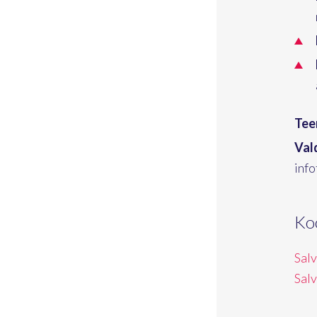
Tee
Val
inf
Ko
Sal
Sal