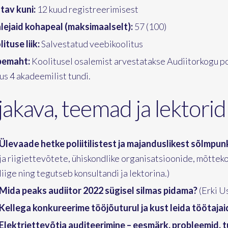
tav kuni:
12 kuud registreerimisest
lejaid kohapeal (maksimaalselt):
57 (100)
ituse liik:
Salvestatud veebikoolitus
emaht:
Koolitusel osalemist arvestatakse Audiitorkogu p
s 4 akadeemilist tundi.
jakava, teemad ja lektorid
Ülevaade hetke poliitilistest ja majanduslikest sõlmpu
ja riigiettevõtete, ühiskondlike organisatsioonide, mõttek
liige ning tegutseb konsultandi ja lektorina.)
Mida peaks audiitor 2022 sügisel silmas pidama?
(Erki Us
Kellega konkureerime tööjõuturul ja kust leida töötajai
Elektriettevõtja auditeerimine – eesmärk, probleemid, t