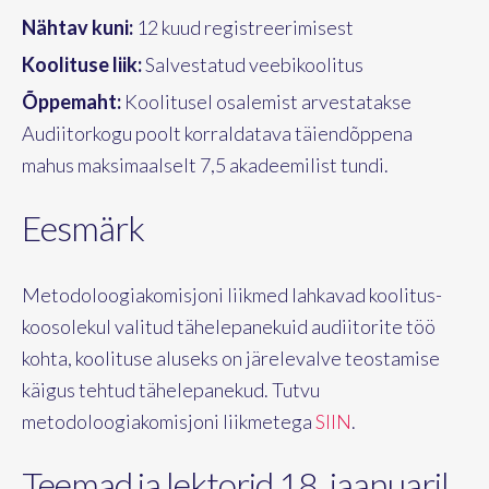
Nähtav kuni:
12 kuud registreerimisest
Koolituse liik:
Salvestatud veebikoolitus
Õppemaht:
Koolitusel osalemist arvestatakse
Audiitorkogu poolt korraldatava täiendõppena
mahus maksimaalselt 7,5 akadeemilist tundi.
Eesmärk
Metodoloogiakomisjoni liikmed lahkavad koolitus-
koosolekul valitud tähelepanekuid audiitorite töö
kohta, koolituse aluseks on järelevalve teostamise
käigus tehtud tähelepanekud. Tutvu
metodoloogiakomisjoni liikmetega
SIIN
.
Teemad ja lektorid 18. jaanuaril