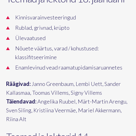
Kinnisvarainvesteeringud
Rublad, grivnad, krüpto
Ülevaatused
Nõuete väärtus, varad / kohustused:
klassifitseerimine
Enamlevinud vead raamatupidamisaruannetes
Räägivad:
Janno Greenbaum, Lembi Uett, Sander
Kallasmaa, Toomas Villems, Signy Villems
Täiendavad:
Angelika Ruubel, Märt-Martin Arengu,
Sven Siling, Kristiina Veermäe, Mariel Akkermann,
Riina Alt