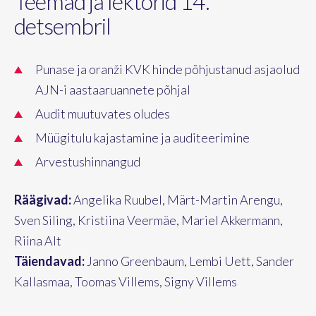
Teemad ja lektorid 14.
detsembril
Punase ja oranži KVK hinde põhjustanud asjaolud
AJN-i aastaaruannete põhjal
Audit muutuvates oludes
Müügitulu kajastamine ja auditeerimine
Arvestushinnangud
Räägivad:
Angelika Ruubel, Märt-Martin Arengu,
Sven Siling, Kristiina Veermäe, Mariel Akkermann,
Riina Alt
Täiendavad:
Janno Greenbaum, Lembi Uett, Sander
Kallasmaa, Toomas Villems, Signy Villems