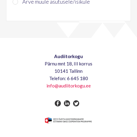
Arve muule asutusele/isikule
Audiitorkogu
Pärnu mnt 18, III korrus
10141 Tallinn
Telefon: 6 645 180
info@audiitorkogu.ee