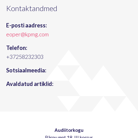
Kontaktandmed
E-posti aadress:
eoper@kpmg.com
Telefon:
+37258232303
Sotsiaalmeedia:
Avaldatud artiklid:
Audiitorkogu
Pärnu mnt 18, III korrus