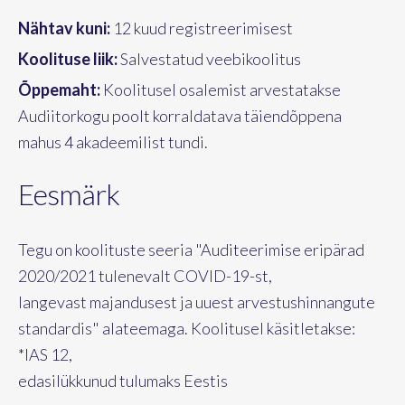
Nähtav kuni:
12 kuud registreerimisest
Koolituse liik:
Salvestatud veebikoolitus
Õppemaht:
Koolitusel osalemist arvestatakse
Audiitorkogu poolt korraldatava täiendõppena
mahus 4 akadeemilist tundi.
Eesmärk
Tegu on koolituste seeria "Auditeerimise eripärad
2020/2021 tulenevalt COVID-19-st,
langevast majandusest ja uuest arvestushinnangute
standardis" alateemaga. Koolitusel käsitletakse:
*IAS 12,
edasilükkunud tulumaks Eestis