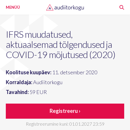
MENÜÜ
IFRS muudatused,
aktuaalsemad tõlgendused ja
COVID-19 mõjutused (2020)
Koolituse kuupäev:
11. detsember 2020
Korraldaja:
Audiitorkogu
Tavahind:
59 EUR
Registreeru ›
Registreerumine kuni: 01.01.2027 23:59